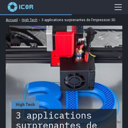
Accueil
›
High Tech
›
3 applications surprenantes de l’impression 3D
Cybersécurité
Gaming
Web
Business
High Tech
High Tech
3 applications
surprenantes de