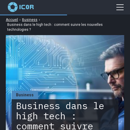
Accueil
›
Business
›
Cybersécurité
Business dans le high tech : comment suivre les nouvelles
technologies ?
Gaming
Web
Business
High Tech
Business
Business dans le
high tech :
comment suivre