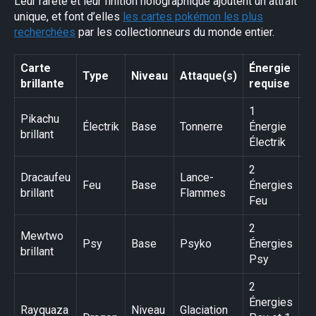
Leur rareté et leur finition holographique ajoutent un attrait
unique, et font d’elles
les cartes pokémon les plus
recherchées
par les collectionneurs du monde entier.
Carte
Énergie
Type
Niveau
Attaque(s)
R
brillante
requise
1
Pikachu
Ul
Électrik
Base
Tonnerre
Énergie
brillant
ra
Électrik
2
Dracaufeu
Lance-
Ul
Feu
Base
Énergies
brillant
Flammes
ra
Feu
2
Mewtwo
Ul
Psy
Base
Psyko
Énergies
brillant
ra
Psy
2
Énergies
Rayquaza
Niveau
Glaciation
Ul