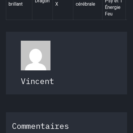
Dragon
Psy et 1
brillant
X
cérébrale
ra
Énergie
Feu
Vincent
Commentaires