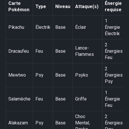
Carte
Énergie
Type
Niveau
Attaque(s)
Pokémon
requise
1
Pikachu
Électrik
Base
Éclair
Énergie
Électrik
2
Lance-
Dracaufeu
Feu
Base
Énergies
Flammes
Feu
2
Mewtwo
Psy
Base
Psyko
Énergies
Psy
1
Salamèche
Feu
Base
Griffe
Énergie
Feu
Choc
2
Alakazam
Psy
Base
Mental,
Énergies