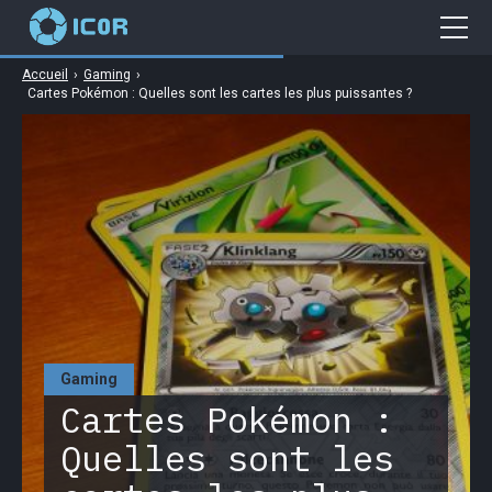
Accueil
›
Gaming
›
Cybersécurité
Cartes Pokémon : Quelles sont les cartes les plus puissantes ?
Gaming
Web
Business
High Tech
Gaming
Cartes Pokémon :
Quelles sont les