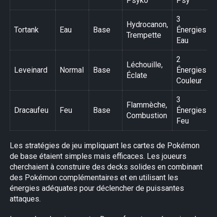
Psyko
Psy
3
Hydrocanon,
Tortank
Eau
Base
Énergies
Trempette
Eau
2
Léchouille,
Leveinard
Normal
Base
Énergies
Éclate
Couleur
3
Flammèche,
Dracaufeu
Feu
Base
Énergies
Combustion
Feu
Les stratégies de jeu impliquant les cartes de Pokémon
de base étaient simples mais efficaces. Les joueurs
cherchaient à construire des decks solides en combinant
des Pokémon complémentaires et en utilisant les
énergies adéquates pour déclencher de puissantes
attaques.