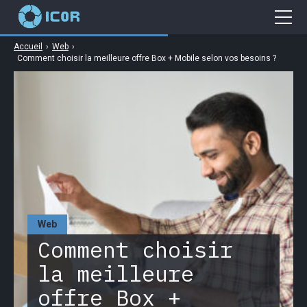
Accueil
›
Web
›
Cybersécurité
Comment choisir la meilleure offre Box + Mobile selon vos besoins ?
Gaming
Web
Business
High Tech
Web
Comment choisir
la meilleure
offre Box +