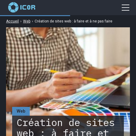
Accueil
›
Web
›
Création de sites web : à faire et à ne pas faire
Cybersécurité
Gaming
Web
Business
High Tech
Web
Création de sites
web : à faire et