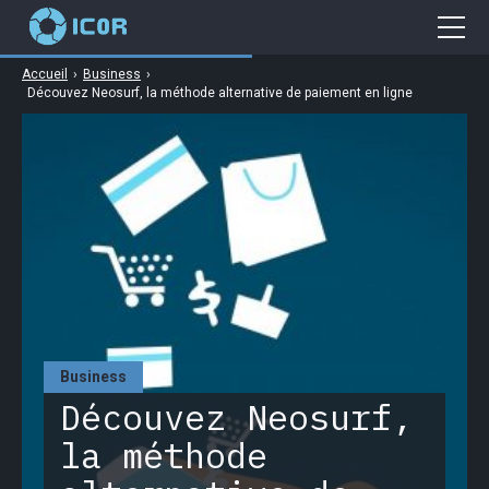
Accueil
›
Business
›
Cybersécurité
Découvez Neosurf, la méthode alternative de paiement en ligne
Gaming
Web
Business
High Tech
Business
Découvez Neosurf,
la méthode