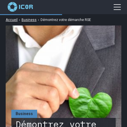
Accueil
›
Business
›
Démontrez votre démarche RSE
Cybersécurité
Gaming
Web
Business
High Tech
Business
Démontrez votre