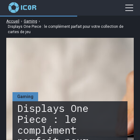
Accueil
›
Gaming
›
Cybersécurité
Displays One Piece : le complément parfait pour votre collection de
cartes de jeu
Gaming
Web
Business
High Tech
Gaming
Displays One
Piece : le
complément