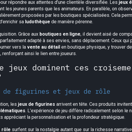
ur répondre aux attentes d’une clientèle diversifiée. Les
jeux 
tant les jeunes parents que les animateurs. En parallèle, on obse
lièrement proposées par les boutiques spécialisées. Cela perm
’enrichir sa
ludothèque
de manière pérenne.
cquisition. Grâce aux
boutiques en ligne
, il devient aisé de comp
parfaitement adapté à ses envies, sans déplacement. Ceux qui pr
ourner vers la
vente au détail
en boutique physique, y trouver de
nforçant ainsi le lien entre joueurs.
e jeux dominent ces croiseme
?
 de figurines et jeux de rôle
tion, les
jeux de figurines
arrivent en tête. Ces produits invitent
lématiques
. L’expérience de jeu diffère radicalement selon le n
ts appréciant la personnalisation et la profondeur stratégique.
 rôle
surfent sur la nostalgie autant que sur la richesse narrativ