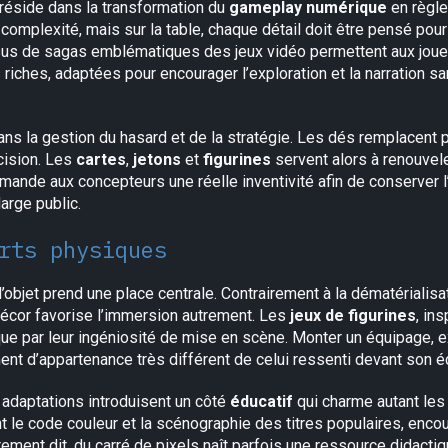
 réside dans la transformation du
gameplay numérique
en règle
a complexité, mais sur la table, chaque détail doit être pensé pour
us de sagas emblématiques des jeux vidéo permettent aux joueu
riches, adaptées pour encourager l’exploration et la narration 
ns la gestion du hasard et de la stratégie. Les dés remplacent pa
cision. Les
cartes
,
jetons
et
figurines
servent alors à renouveler
nde aux concepteurs une réelle inventivité afin de conserver l’in
large public.
rts physiques
objet prend une place centrale. Contrairement à la dématérialisati
écor favorise l’immersion autrement. Les
jeux de figurines
, in
que par leur ingéniosité de mise en scène. Monter un équipage, e
nt d’appartenance très différent de celui ressenti devant son é
 adaptations introduisent un côté
éducatif
qui charme autant les
 le code couleur et la scénographie des titres populaires, encou
trement dit, du carré de pixels naît parfois une ressource didacti