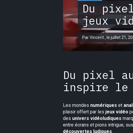
Du pixe
jeux vi
Par Vincent , le juillet 21, 2
Du pixel a
inspire le
Les mondes
numériques
et
ana
plaisir offert par les
jeux vidéo
pe
des
univers vidéoludiques
marqu
entre écrans et pions intrigue, susc
découvertes ludiques
.