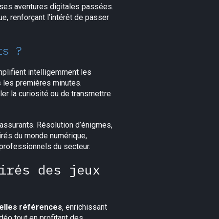
ses aventures digitales passées.
e, renforçant l’intérêt de passer
ts ?
plifient intelligemment les
s les premières minutes.
er la curiosité ou de transmettre
rassurants. Résolution d’énigmes,
tirés du monde numérique,
 professionnels du secteur.
irés des jeux
elles références
, enrichissant
déo tout en profitant des