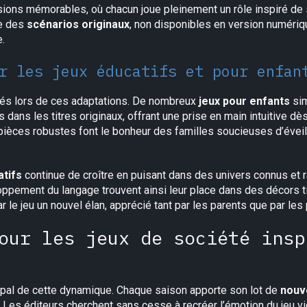
ons mémorables, où chacun joue pleinement un rôle inspiré de 
e des
scénarios originaux
, non disponibles en version numériqu
.
r les jeux éducatifs et pour enfan
iés lors de ces adaptations. De nombreux
jeux pour enfants
sim
ns les titres originaux, offrant une prise en main intuitive dè
pièces robustes font le bonheur des familles soucieuses d’éveill
atifs
continue de croître en puisant dans des univers connus et 
oppement du langage trouvent ainsi leur place dans des décors 
 le jeu un nouvel élan, apprécié tant par les parents que par les
our les jeux de société insp
cipal de cette dynamique. Chaque saison apporte son lot de
nouv
 Les éditeurs cherchent sans cesse à recréer l’émotion du jeu vi