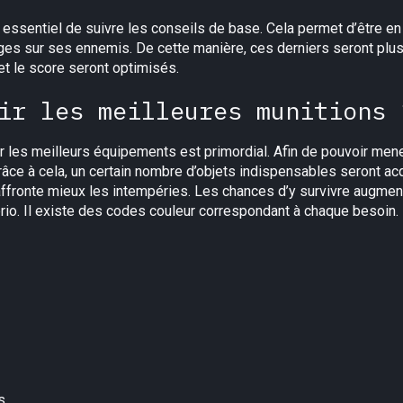
st essentiel de suivre les conseils de base. Cela permet d’être 
ges sur ses ennemis. De cette manière, ces derniers seront plus 
et le score seront optimisés.
ir les meilleures munitions 
 les meilleurs équipements est primordial. Afin de pouvoir mener 
Grâce à cela, un certain nombre d’objets indispensables seront ac
 affronte mieux les intempéries. Les chances d’y survivre augmen
brio. Il existe des codes couleur correspondant à chaque besoin.
s