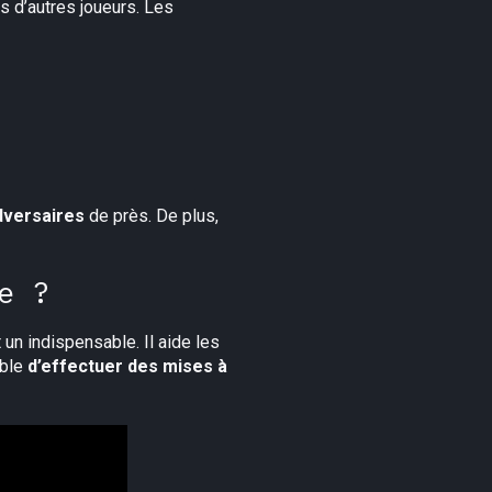
 d’autres joueurs. Les
dversaires
de près. De plus,
e ?
t un indispensable. Il aide les
ible
d’effectuer des mises à