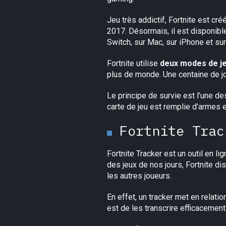
Jeu très addictif, Fortnite est cr
2017. Désormais, il est disponibl
Switch, sur Mac, sur iPhone et sur
Fortnite utilise
deux modes de j
plus de monde. Une centaine de jou
Le principe de survie est l’une de
carte de jeu est remplie d’armes e
Fortnite Trac
Fortnite Tracker est un outil en l
des jeux de nos jours, Fortnite d
les autres joueurs.
En effet, un tracker met en relati
est de les transcrire efficacement