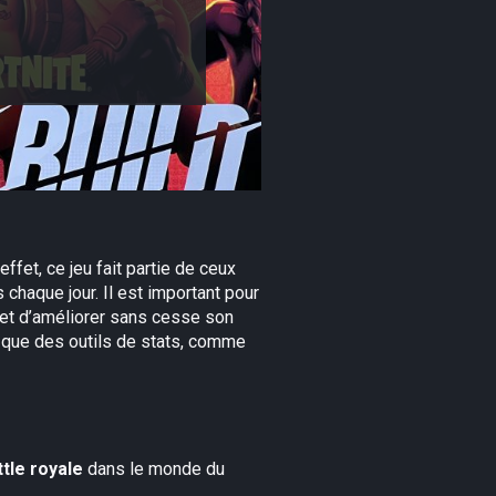
fet, ce jeu fait partie de ceux
 chaque jour. Il est important pour
u, et d’améliorer sans cesse son
a que des outils de stats, comme
ttle royale
dans le monde du