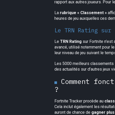
rapport aux autres joueurs. Pour l
La
rubrique « Classement »
affi
heures de jeu auxquelles ces dern
Le TRN Rating sur 
Le
TRN Rating
sur Fortnite n’est 
avancé, utilisé notemment pour le
leur niveau de jeu suivant le temp
Les 5000 meilleurs classements
des actualités sur d’autres jeux v
Comment fonct
?
Fortnite Tracker procède au
class
Cela inclut également les résultat
auront de chance de
gagner plus 