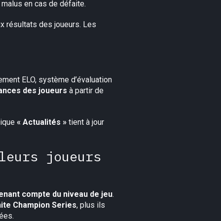
s malus en cas de défaite.
x résultats des joueurs. Les
ssement ELO, système d’évaluation
ances des joueurs
à partir de
rique
« Actualités »
tient à jour
leurs joueurs
enant compte du niveau de jeu
.
nite Champion Series
, plus ils
rées.