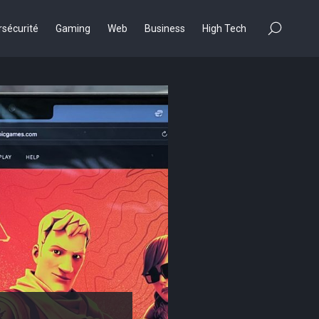
×
sécurité
Gaming
Web
Business
High Tech