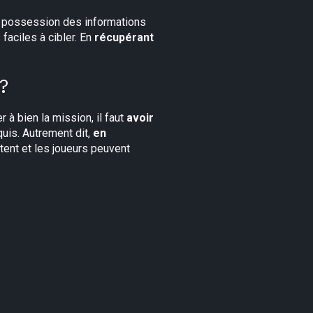
en possession des informations
faciles à cibler. En
récupérant
?
à bien la mission, il faut
avoir
quis. Autrement dit,
en
tent et les joueurs peuvent