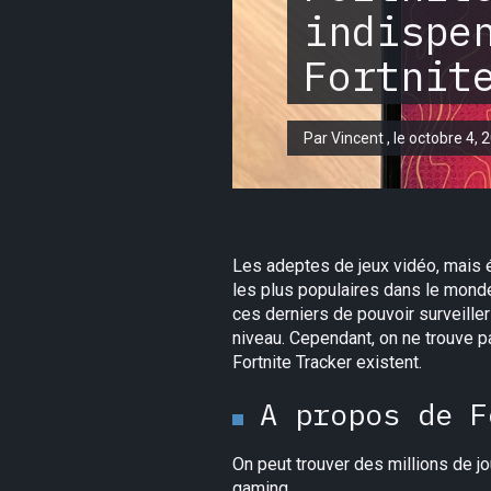
indispe
Fortnit
Par Vincent , le octobre 4, 
Les adeptes de jeux vidéo, mais é
les plus populaires dans le monde 
ces derniers de pouvoir surveiller
niveau. Cependant, on ne trouve p
Fortnite Tracker existent.
A propos de F
On peut trouver des millions de jo
gaming.