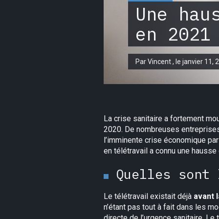
Une hau
en 2021
Par Vincent , le janvier 11, 
La crise sanitaire a fortement m
2020. De nombreuses entreprises o
l’imminente crise économique par l
en télétravail a connu une hauss
Quelles sont 
Le télétravail existait déjà
avant l
n’étant pas tout à fait dans les 
directe de l’urgence sanitaire. Le