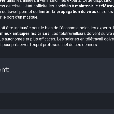
ter
dans les années à venir selon les experts. Cette disposition
as de crise. L’état sollicite les sociétés à
maintenir le télétrav
on de travail permet de
limiter la propagation du virus
entre les 
 le port d’un masque.
doit être instaurée pour le bien de l’économie selon les expert
mieux anticiper les crises
. Les télétravailleurs doivent suivr
us autonomes et plus efficaces. Les salariés en télétravail doiven
et pour préserver l’esprit professionnel de ces derniers.
ent