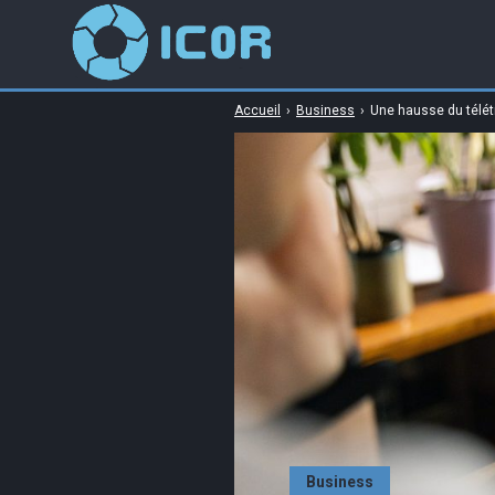
Accueil
›
Business
›
Une hausse du télét
Business