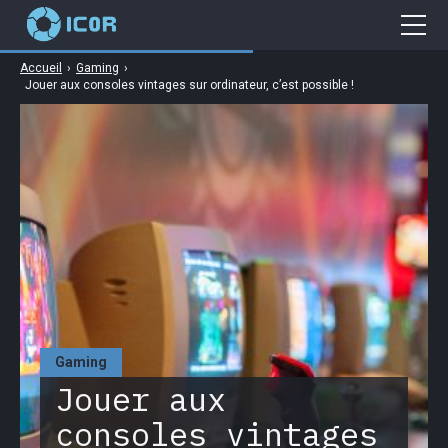
Accueil
›
Gaming
›
Cybersécurité
Jouer aux consoles vintages sur ordinateur, c’est possible !
Gaming
Web
Business
High Tech
Gaming
Jouer aux
consoles vintages