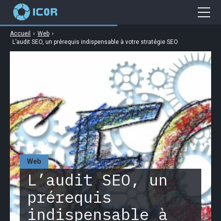
Accueil
›
Web
›
Cybersécurité
L’audit SEO, un prérequis indispensable à votre stratégie SEO
Gaming
Web
Business
High Tech
Web
L’audit SEO, un
prérequis
indispensable à