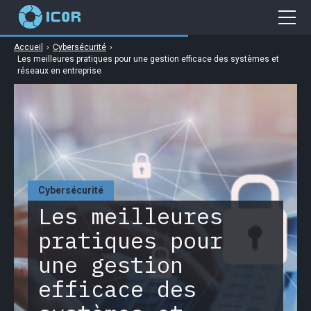
Accueil
›
Cybersécurité
›
Cybersécurité
Les meilleures pratiques pour une gestion efficace des systèmes et
réseaux en entreprise
Gaming
Web
Business
High Tech
Cybersécurité
Les meilleures
pratiques pour
une gestion
efficace des