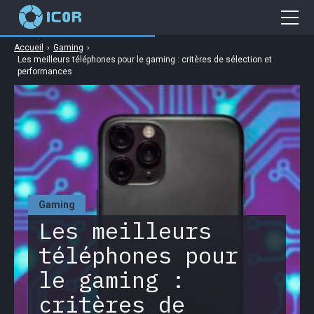
Accueil
›
Gaming
›
Cybersécurité
Les meilleurs téléphones pour le gaming : critères de sélection et
performances
Gaming
Web
Business
High Tech
Gaming
Les meilleurs
téléphones pour
le gaming :
critères de