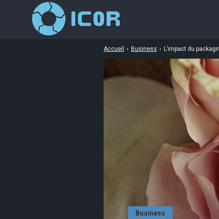
Accueil
›
Business
›
L’impact du packagi
Business