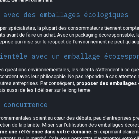
tueux de l’environnement.
 avec des emballages écologiques
par spécialistes, la plupart des consommateurs tiennent compte
ts avant de faire un achat. Avec un packaging écoresponsable, le
eprise qui mise sur le respect de l’environnement ne peut qu’au
ientèle avec un emballage écorespo
es questions environnementales, les clients s’attendent à ce qu
accordent avec leur philosophie. Ne pas répondre à ces attentes 
utres entreprises. Par conséquent,
proposer des emballages 
is aussi de les fidéliser sur le long terme.
 concurrence
ronnementales soient au cœur des débats, peu d’entreprises pre
ction de la planète. Miser sur l’utilisation des emballages éco
me une référence dans votre domaine
. En exprimant claire
rrents sur le marché. Cela vous permettra d’augmenter votre cli