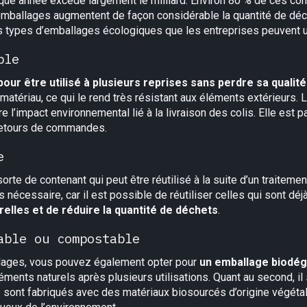
que année excède largement le milliard. Environ 80 % de ces 
 emballages augmentent de façon considérable la quantité de déc
rs types d’emballages écologiques que les entreprises peuvent ut
ble
pour être
utilisé à plusieurs reprises sans perdre sa qualité
tériau, ce qui le rend très résistant aux éléments extérieurs. L
re l’impact environnemental lié à la livraison des colis. Elle est 
retours de commandes.
e
rte de contenant qui peut être réutilisé à la suite d’un traiteme
nécessaire, car il est possible de réutiliser celles qui sont dé
elles et de réduire la quantité de déchets
.
able ou compostable
llages, vous pouvez également opter pour
un emballage biodé
ents naturels après plusieurs utilisations. Quant au second, i
 sont fabriqués avec des matériaux biosourcés d’origine végétal