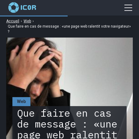
Accueil
›
Web
›
Cybersécurité
Que faire en cas de message : «une page web ralentit votre navigateur»
?
Gaming
Web
Business
High Tech
Web
Que faire en cas
de message : «une
page web ralentit