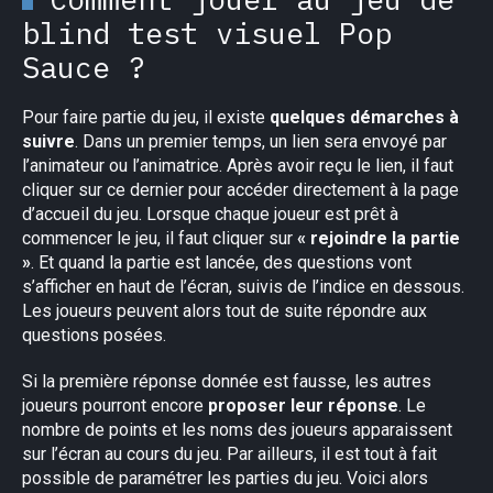
blind test visuel Pop
Sauce ?
Pour faire partie du jeu, il existe
quelques démarches à
suivre
. Dans un premier temps, un lien sera envoyé par
l’animateur ou l’animatrice. Après avoir reçu le lien, il faut
×
cliquer sur ce dernier pour accéder directement à la page
d’accueil du jeu. Lorsque chaque joueur est prêt à
commencer le jeu, il faut cliquer sur
« rejoindre la partie
»
. Et quand la partie est lancée, des questions vont
s’afficher en haut de l’écran, suivis de l’indice en dessous.
Les joueurs peuvent alors tout de suite répondre aux
questions posées.
Si la première réponse donnée est fausse, les autres
joueurs pourront encore
proposer leur réponse
. Le
nombre de points et les noms des joueurs apparaissent
sur l’écran au cours du jeu. Par ailleurs, il est tout à fait
possible de paramétrer les parties du jeu. Voici alors