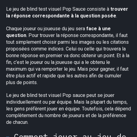
Le jeu de blind test visuel Pop Sauce consiste à
trouver
la réponse correspondante
à la question posée
.
Chaque joueur ou joueuse du jeu sera
face à une
question
. Pour trouver la réponse correspondante, il faut
tout simplement choisir parmi les images ou les citations
proposées comme indices. Celui ou celle qui trouvera la
bonne réponse en premier va donc obtenir un point. Et à la
fin, c’est le joueur ou la joueuse qui a le obtenu le
maximum qui va remporter le jeu. Mais pour gagner, il faut
être plus actif et rapide que les autres afin de cumuler
plus de points.
Le jeu de blind test visuel Pop sauce peut se jouer
individuellement ou par équipe. Mais la plupart du temps,
les gens préfèrent jouer en équipe. Toutefois, cela dépend
complètement du nombre de joueurs et de la préférence
de chacun.
Comment jouer au jeu de