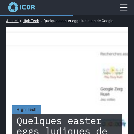
Accueil
›
High Tech
›
Quelques easter eggs ludiques de Google
Cybersécurité
Gaming
Web
Business
High Tech
High Tech
Quelques easter
eggs ludiques de