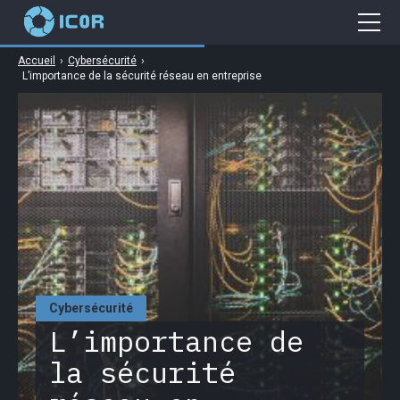
Accueil
›
Cybersécurité
›
Cybersécurité
L’importance de la sécurité réseau en entreprise
Gaming
Web
Business
High Tech
Cybersécurité
L’importance de
la sécurité